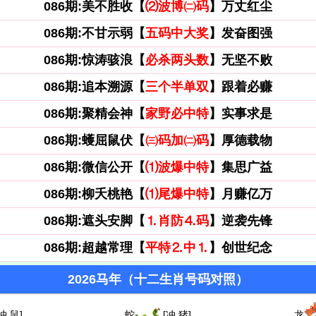
086期:美不胜收【
⑵波博㈡码
】万丈红尘
086期:不甘示弱【
五码中大奖
】发奋图强
086期:惊涛骇浪【
必杀两头数
】无坚不败
086期:追本溯源【
三个半单双
】跟着必赚
086期:聚精会神【
家野必中特
】实事求是
086期:蠖屈鼠伏【
㈢码加㈡码
】厚德载物
086期:微信公开【
⑴波爆中特
】集思广益
086期:柳夭桃艳【
⑴尾爆中特
】月赚亿万
086期:遮头安脚【
⒈肖防⒋码
】逆袭先锋
086期:超越常理【
平特⒉中⒈
】创世纪念
2026马年（十二生肖号码对照）
冲 鼠]
蛇
[冲 猪]
龙