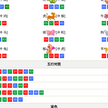
37
49
02
14
26
38
03
冲 鸡]
虎
[冲 猴]
牛
8
40
05
17
29
41
06
冲 马]
猪
[冲 蛇]
狗
1
43
08
20
32
44
09
冲 兔]
猴
[冲 虎]
羊
4
46
11
23
35
47
12
五行对照
3
26
27
34
35
42
43
7
24
25
38
39
46
47
2
23
30
31
44
45
1
18
19
32
33
40
41
48
49
1
28
29
36
37
波色