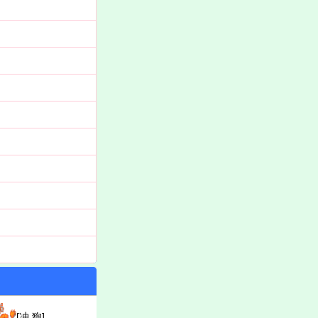
[冲 狗]