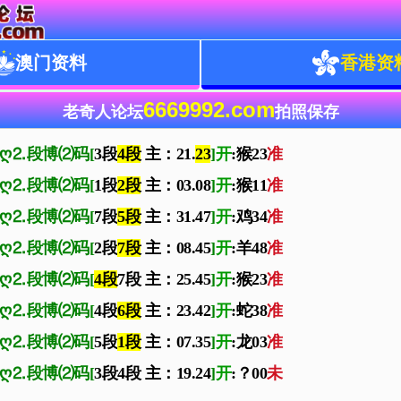
澳门资料
香港资
6669992.com
老奇人论坛
拍照保存
ღ
⒉段博⑵码
[
3段
4段
主：21.
23
]
开
:猴23
准
ღ
⒉段博⑵码
[
1段
2段
主：03.08
]
开
:猴11
准
ღ
⒉段博⑵码
[
7段
5段
主：31.47
]
开
:鸡34
准
ღ
⒉段博⑵码
[
2段
7段
主：08.45
]
开
:羊48
准
ღ
⒉段博⑵码
[
4段
7段 主：25.45
]
开
:猴23
准
ღ
⒉段博⑵码
[
4段
6段
主：23.42
]
开
:蛇38
准
ღ
⒉段博⑵码
[
5段
1段
主：07.35
]
开
:龙03
准
ღ
⒉段博⑵码
[
3段4段 主：19.24
]
开
:？00
未