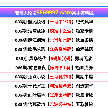
6669992.com
老奇人论坛
高手资料区
086期:超凡脱俗【
一肖中平特
】绝代风华
086期:泪滴成冰【
稳准中⒉波
】独家专研
086期:翻江倒海【
㈠肖加㈢码
】铁血柔情
086期:吹毛求瑕【
⒊头爆特码
】前程锦绣
086期:风华绝代【
5码加⑶码
】勇者无敌
086期:前进昼夜【
家野各1.肖
】热血澎湃
086期:顶点小说【
三肖稳中特
】期期中爆
086期:十代冥王【
精准透单双
】创造荣华
086期:红叶满地【
⑶尾出特码
】秋意渐浓
086期:含苞欲放【
①波必中特
】五彩缤纷