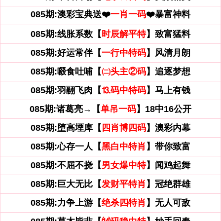
085期:澳彩宝典送❤️
一肖一码
❤️暴富神料
085期:线胀系数【
时辰解平特
】致富猛料
085期:好运常伴【
一行中特码
】风清月朗
085期:啜食吐哺【
㈡头主②码
】追逐梦想
085期:羽翮飞肉【
⒔码中特码
】马上有钱
085期:诸葛亮→【
单吊一码
】18中16公开
085期:堕高堙庳【
四肖博四码
】澳彩内幕
085期:心存一人【
黑白中特肖
】带你致富
085期:不屈不挠【
男女爆中特
】闻鸡起舞
085期:巨大无比【
发财平特肖
】冠绝群雄
085期:力争上游【
绝杀四特肖
】无人可敌