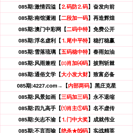
085期:激情四溢【
⒉码防⒉码
】奋发向前
085期:南馆潇湘【
二段加一码
】再造辉煌
085期:澳门中彩网【
二码中特
】免费公开
085期:浮名虚利【
⒈尾中平特
】稳打稳赢
085期:雪落琉璃【
五码稳中特
】春雨如油
085期:风雨兼程【
㈢肖加⑷码
】披荆斩棘
085期:通俗文学【
大小发大财
】致富必备
085期:4227.com→【
内部两码
】黑庄克星
085期:风景如画【
三码加三码
】永不退缩
085期:四九高手【
⑴肖主①码
】名不虚传
085期:矢志不渝【
⒈门中大奖
】成就伟业
085期:不言而喻【
绝杀★⒂码
】实战精英