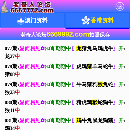
澳门资料
香港资料
6669992.com
老奇人论坛
拍照保存
077期:
显而易见
✿
㈦肖期期中
〖
龙
猪兔马鸡虎牛
〗
开
:
龙27
中
078期:
显而易见
✿
㈦肖期期中
〖
虎鸡
猪
羊马蛇牛
〗
开
:
猪08
中
079期:
显而易见
✿
㈦肖期期中
〖
牛马猪狗
猴
兔蛇
〗
开
:
猴23
中
080期:
显而易见
✿
㈦肖期期中
〖
猪虎鸡
猴
蛇狗牛
〗
开
:
猴11
中
081期:
显而易见
✿
㈦肖期期中
〖
鸡
牛兔鼠龙狗猪
〗
开
:
鸡34
中