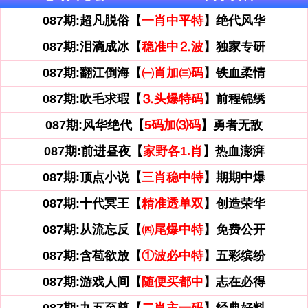
087期:超凡脱俗【
一肖中平特
】绝代风华
087期:泪滴成冰【
稳准中⒉波
】独家专研
087期:翻江倒海【
㈠肖加㈢码
】铁血柔情
087期:吹毛求瑕【
⒊头爆特码
】前程锦绣
087期:风华绝代【
5码加⑶码
】勇者无敌
087期:前进昼夜【
家野各1.肖
】热血澎湃
087期:顶点小说【
三肖稳中特
】期期中爆
087期:十代冥王【
精准透单双
】创造荣华
087期:从流忘反【
㈣尾爆中特
】免费公开
087期:含苞欲放【
①波必中特
】五彩缤纷
087期:游戏人间【
随便买都中
】志在必得