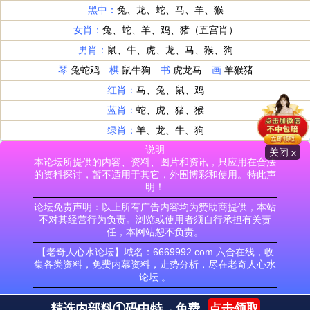
黑中：
兔、龙、蛇、马、羊、猴
女肖：
兔、蛇、羊、鸡、猪（五宫肖）
男肖：
鼠、牛、虎、龙、马、猴、狗
琴:
兔蛇鸡
棋:
鼠牛狗
书:
虎龙马
画:
羊猴猪
红肖：
马、兔、鼠、鸡
蓝肖：
蛇、虎、猪、猴
绿肖：
羊、龙、牛、狗
说明
关闭 x
本论坛所提供的内容、资料、图片和资讯，只应用在合法
的资料探讨，暂不适用于其它，外围博彩和使用。特此声
明！
论坛免责声明：以上所有广告内容均为赞助商提供，本站
不对其经营行为负责。浏览或使用者须自行承担有关责
任，本网站恕不负责。
【老奇人心水论坛】域名：6669992.com 六合在线，收
集各类资料，免费内幕资料，走势分析，尽在老奇人心水
论坛 。
精选内部料①码中特→免费
点击领取