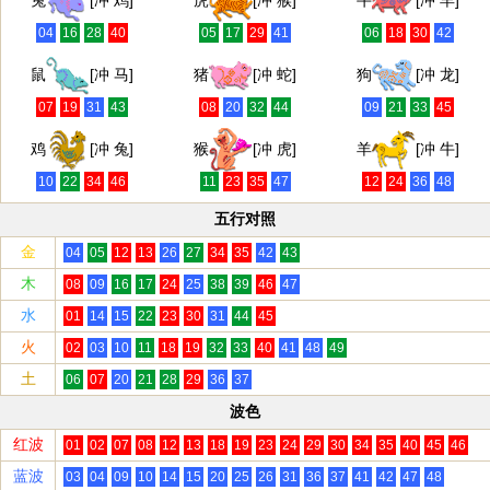
04
16
28
40
05
17
29
41
06
18
30
42
鼠
[冲 马]
猪
[冲 蛇]
狗
[冲 龙]
07
19
31
43
08
20
32
44
09
21
33
45
鸡
[冲 兔]
猴
[冲 虎]
羊
[冲 牛]
10
22
34
46
11
23
35
47
12
24
36
48
五行对照
金
04
05
12
13
26
27
34
35
42
43
木
08
09
16
17
24
25
38
39
46
47
水
01
14
15
22
23
30
31
44
45
火
02
03
10
11
18
19
32
33
40
41
48
49
土
06
07
20
21
28
29
36
37
波色
红波
01
02
07
08
12
13
18
19
23
24
29
30
34
35
40
45
46
蓝波
03
04
09
10
14
15
20
25
26
31
36
37
41
42
47
48