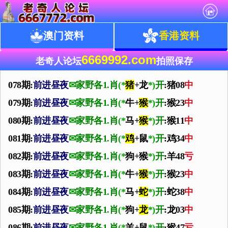
澳门资料
香港资料
6669992.com
老奇人论坛
拍照保存
078期:
前进昼夜
✉
家野各1.肖
(*
猪
+龙
*)
开
:猪08
中
079期:
前进昼夜
✉
家野各1.肖
(*
牛+
猴
*)
开
:猴23
中
080期:
前进昼夜
✉
家野各1.肖
(*
马+
猴
*)
开
:猴11
中
081期:
前进昼夜
✉
家野各1.肖
(*
鸡
+鼠
*)
开
:鸡34
中
082期:
前进昼夜
✉
家野各1.肖
(*
狗+猴
*)
开
:羊48
亏
083期:
前进昼夜
✉
家野各1.肖
(*
牛+
猴
*)
开
:猴23
中
084期:
前进昼夜
✉
家野各1.肖
(*
马+
蛇
*)
开
:蛇38
中
085期:
前进昼夜
✉
家野各1.肖
(*
狗+
龙
*)
开
:龙03
中
086期:
前进昼夜
✉
家野各1.肖
(*
羊+鼠
*)
开
:猴47
亏