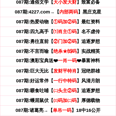
087期:通俗文学【
大小发大财
】致富必备
087期:4227.com→【
内部两码
】黑庄克星
087期:热爱动物【
①码加②码
】最红资料
087期:四九高手【
⑴肖主①码
】名不虚传
087期:勇往直前【
②门加②码
】追逐梦想
087期:不言而喻【
绝杀★⒂码
】实战精英
087期:澳彩宝典送❤️
一肖一码
❤️暴富神料
087期:巨大无比【
发财平特肖
】冠绝群雄
087期:好运常伴【
一行中特码
】风清月朗
087期:啜食吐哺【
㈡头主②码
】追逐梦想
087期:蠖屈鼠伏【
㈢码加㈡码
】厚德载物
087期:诸葛亮→【
单吊一码
】18中16公开