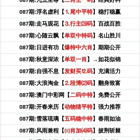
087期:九五至尊【
二肖主一码
】经典好料
087期:浮名虚利【
⒈尾中平特
】稳打稳赢
087期:走马观花【
⒊行主⑶码
】百战百胜
087期:心随云飘【
单双中特码
】名山胜川
087期:日进有功【
爆特中六肖
】期期公开
087期:秋意深浓【
单双一肖
】→如花似锦
087期:自强不息【
发财买⒓码
】充满活力
087期:大浪淘金【
⒉段博⑵码
】翻身致富
087期:澳门中彩网【
二码中特
】免费公开
087期:开春来历【
动物猜平特
】强力推荐
087期:雪落琉璃【
五码稳中特
】春雨如油
087期:风雨兼程【
㈢肖加⑷码
】披荆斩棘